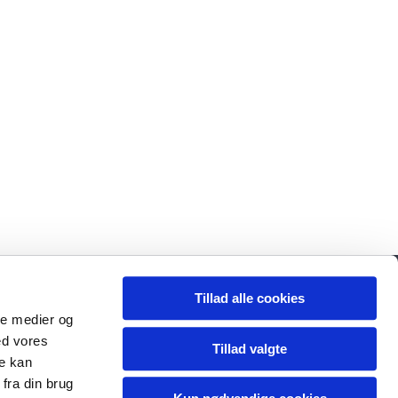
1096
Tillad alle cookies
ale medier og
ed vores
Tillad valgte
re kan
fra din brug