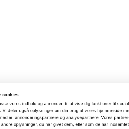
e-Hadsund Pastorat Kirkegade 8, 9560 Hadsund +459857
 cookies
passe vores indhold og annoncer, til at vise dig funktioner til soci
vivehadsund.sogn@km.dk Faktureringsmail: 9191@sogn.dk
fik. Vi deler også oplysninger om din brug af vores hjemmeside m
 medier, annonceringspartnere og analysepartnere. Vores partne
Kontakt
Cookiepolitik
Tilgængelighedserklæring
ndre oplysninger, du har givet dem, eller som de har indsamlet 