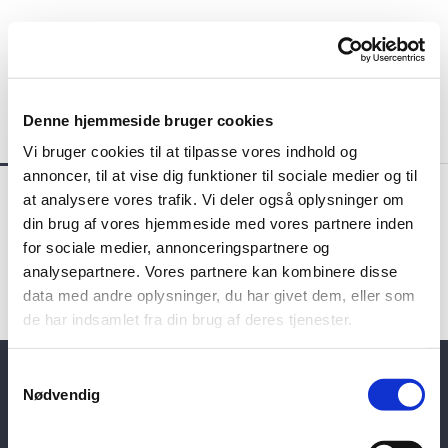
Denne hjemmeside bruger cookies
Vi bruger cookies til at tilpasse vores indhold og
annoncer, til at vise dig funktioner til sociale medier og til
Billedgalleri
at analysere vores trafik. Vi deler også oplysninger om
din brug af vores hjemmeside med vores partnere inden
for sociale medier, annonceringspartnere og
Se billeder fra kirkelivet i Vive-Hadsund Pastorat her.
analysepartnere. Vores partnere kan kombinere disse
Vælg mellem billedgallerierne i menuen.
data med andre oplysninger, du har givet dem, eller som
de har indsamlet fra din brug af deres tjenester.
S
Vive-Hadsund Pastorat Kirkegade 8, 9560
Nødvendig
Hadsund +4598571096
a
m
vivehadsund.sogn@km.dk Faktureringsmail:
t