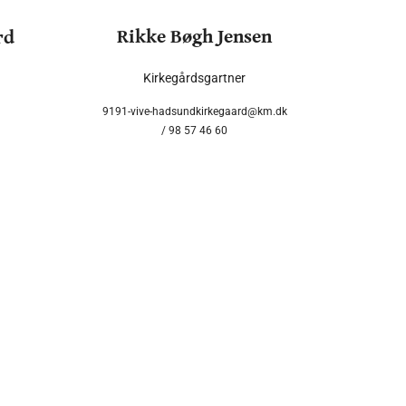
Rikke Bøgh Jensen
rd
Kirkegårdsgartner
9191-vive-hadsundkirkegaard@km.dk
/ 98 57 46 60