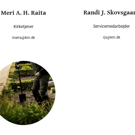
Randi J. Skovsgaa
Meri A. H. Raita
Servicemedarbejder
Kirketjener
rjs@km.dk
merra@km.dk