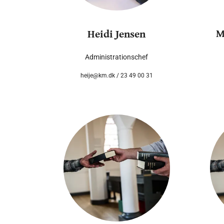
M
Heidi Jensen
Administrationschef
heije@km.dk / 23 49 00 31