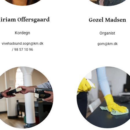
iriam Offersgaard
Gozel Madsen
Kordegn
Organist
vivehadsund.sogn@km.dk
gom@km.dk
/ 98 57 10 96