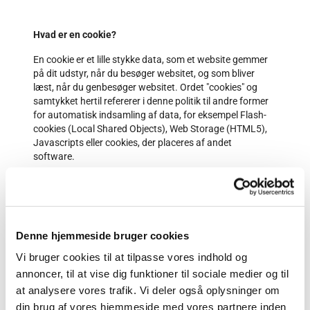
Hvad er en cookie?
En cookie er et lille stykke data, som et website gemmer
på dit udstyr, når du besøger websitet, og som bliver
læst, når du genbesøger websitet. Ordet "cookies" og
samtykket hertil refererer i denne politik til andre former
for automatisk indsamling af data, for eksempel Flash-
cookies (Local Shared Objects), Web Storage (HTML5),
Javascripts eller cookies, der placeres af andet
software.
En cookie kan indeholde: Information om selve websitet,
en unik identifikation, der gør det muligt for sitet at
genkende din webbrowser, når du returnerer til websitet,
yderligere data, der tjener cookiens formål og varigheden
Denne hjemmeside bruger cookies
af selve cookien.
Vi bruger cookies til at tilpasse vores indhold og
Ordet "cookies" eller "cookie data" dækker også over
annoncer, til at vise dig funktioner til sociale medier og til
information om IP og MAC adresser og anden
information om dit udstyr, indsamlet via disse
at analysere vores trafik. Vi deler også oplysninger om
teknologier.
din brug af vores hjemmeside med vores partnere inden