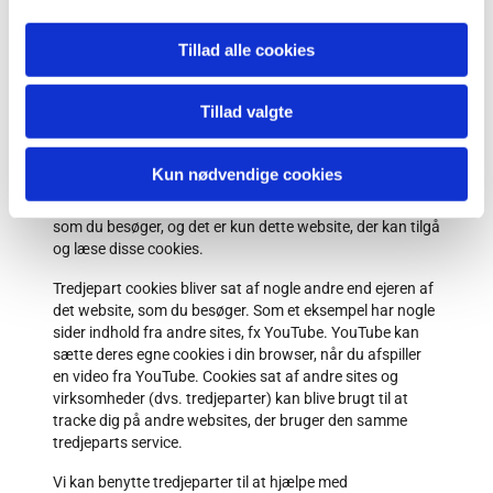
den tidshorisont, der er angivet i cookien. Du kan se det
specifikke udløbstidspunkt for hver permanent cookie
Tillad alle cookies
nedenfor.
Tillad valgte
Hvad er forskellen mellem første- og tredjepart
cookies?
Kun nødvendige cookies
Førstepart cookies er cookies, som bliver sat af websitet,
som du besøger, og det er kun dette website, der kan tilgå
og læse disse cookies.
Tredjepart cookies bliver sat af nogle andre end ejeren af
det website, som du besøger. Som et eksempel har nogle
sider indhold fra andre sites, fx YouTube. YouTube kan
sætte deres egne cookies i din browser, når du afspiller
en video fra YouTube. Cookies sat af andre sites og
virksomheder (dvs. tredjeparter) kan blive brugt til at
tracke dig på andre websites, der bruger den samme
tredjeparts service.
Vi kan benytte tredjeparter til at hjælpe med