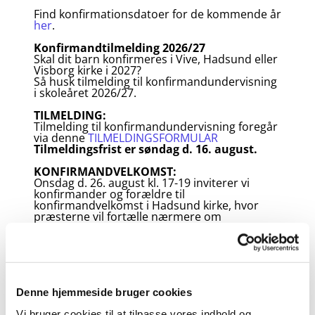
Find konfirmationsdatoer for de kommende år
her
.
Konfirmandtilmelding 2026/27
Skal dit barn konfirmeres i Vive, Hadsund eller
Visborg kirke i 2027?
Så husk tilmelding til konfirmandundervisning
i skoleåret 2026/27.
TILMELDING:
Tilmelding til konfirmandundervisning foregår
via denne
TILMELDINGSFORMULAR
Tilmeldingsfrist er søndag d. 16. august.
KONFIRMANDVELKOMST:
Onsdag d. 26. august kl. 17-19 inviterer vi
konfirmander og forældre til
konfirmandvelkomst i Hadsund kirke, hvor
præsterne vil fortælle nærmere om
konfirmationsforløbet. Vi byder på lidt mad og
beder derfor om tilmelding til arrangementet
via ovenstående tilmeldingsformular til
konfirmandundervisning.
UNDERVISNINGSFORLØB:
Denne hjemmeside bruger cookies
Konfirmandundervisningen foregår primært
torsdage fra 12.30-15.00 i perioden fra
Vi bruger cookies til at tilpasse vores indhold og