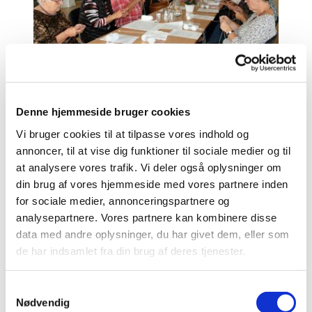
Dåbsklude - hvad er det?
Over 350 kirker er begyndt at bruge strikkede dåbsklude,
Denne hjemmeside bruger cookies
siden sogne- og hospicepræst Ann Maj Lorenzen i 2016
Vi bruger cookies til at tilpasse vores indhold og
fik idéen til at erstatte papirservietten med håndstrikkede
annoncer, til at vise dig funktioner til sociale medier og til
dåbsklude med kristne symboler. Ann Maj Lorenzen har
tegnet 12 forskellige mønstre med alt fra Luther-rosen til
at analysere vores trafik. Vi deler også oplysninger om
et kors, som man kan strikke efter. Hun lægger også op
din brug af vores hjemmeside med vores partnere inden
til, at man kan lave sit eget mønster, fx af en detalje fra
for sociale medier, annonceringspartnere og
sin sognekirke.
analysepartnere. Vores partnere kan kombinere disse
Dåbsklude ligger på døbefonten i kirken, når der er dåb,
data med andre oplysninger, du har givet dem, eller som
og bruges til at tørre vandet af den døbtes hoved. Tanken
de har indsamlet fra din brug af deres tjenester.
er, at barnet får dåbskluden med hjem som en personlig
gave fra kirken; til minde om selve dåbsdagen og til
påmindelse om det løfte, der er givet i dåben.
S
Nødvendig
a