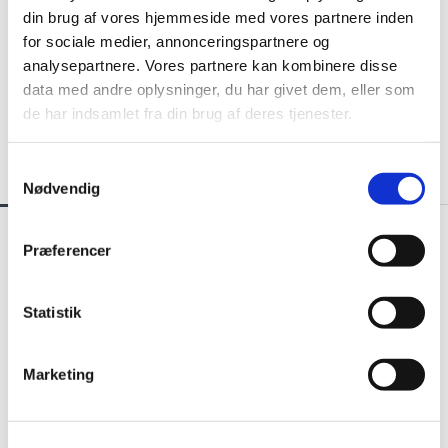
din brug af vores hjemmeside med vores partnere inden
for sociale medier, annonceringspartnere og
analysepartnere. Vores partnere kan kombinere disse
data med andre oplysninger, du har givet dem, eller som
de har indsamlet fra din brug af deres tjenester.
S
Nødvendig
a
m
Kommende begivenheder
t
Præferencer
y
k
k
Statistik
e
v
Marketing
a
l
g