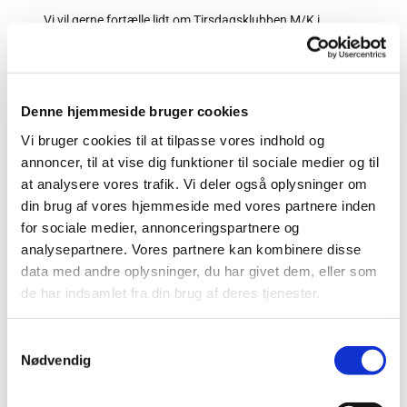
Vi vil gerne fortælle lidt om Tirsdagsklubben M/K i
Hadsund Menighedscenter!
Vi har klubeftermiddag hver tirsdag eftermiddag –
undtagen i juli og lidt i december måned.
Denne hjemmeside bruger cookies
Vi mødes kl. 13.30 og er færdige kl. 15.30.
Vi bruger cookies til at tilpasse vores indhold og
Vi er ca. 30-40 brugere hver tirsdag eftermiddag, alt efter
annoncer, til at vise dig funktioner til sociale medier og til
hvad vi laver, og der er plads til flere.
at analysere vores trafik. Vi deler også oplysninger om
din brug af vores hjemmeside med vores partnere inden
Aldersmæssigt er vi over +60.
for sociale medier, annonceringspartnere og
Vive-Hadsund Menighedsråd giver kaffen, og hvis ikke
analysepartnere. Vores partnere kan kombinere disse
andet er anført, tager vi selv brød med.
data med andre oplysninger, du har givet dem, eller som
De arrangementer, der skal betales for, er anført i
de har indsamlet fra din brug af deres tjenester.
månedsprogrammet, som kan fås i menighedscenteret.
S
Nødvendig
a
Hilsen fra
m
Søren og Birgitte