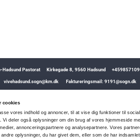
e-Hadsund Pastorat Kirkegade 8, 9560 Hadsund +459857
vivehadsund.sogn@km.dk Faktureringsmail: 9191@sogn.dk
Kontakt
Cookiepolitik
Tilgængelighedserklæring
 cookies
passe vores indhold og annoncer, til at vise dig funktioner til soci
Privatlivspolitik
Log på ChurchDesk
fik. Vi deler også oplysninger om din brug af vores hjemmeside m
 medier, annonceringspartnere og analysepartnere. Vores partne
ndre oplysninger, du har givet dem, eller som de har indsamlet 