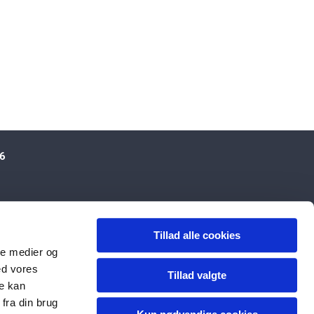
1096
Tillad alle cookies
ale medier og
ed vores
Tillad valgte
re kan
fra din brug