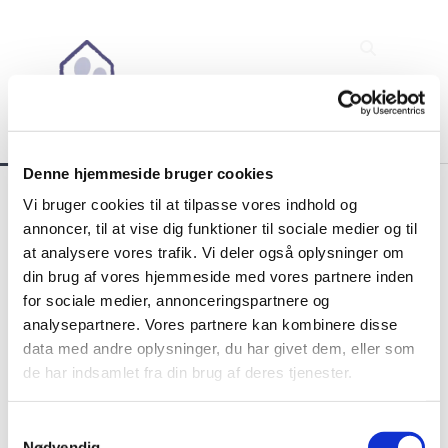
Denne hjemmeside bruger cookies
Befrielsen 75 år -
Vi bruger cookies til at tilpasse vores indhold og
annoncer, til at vise dig funktioner til sociale medier og til
kransenedlæggelse på Hadsund
at analysere vores trafik. Vi deler også oplysninger om
din brug af vores hjemmeside med vores partnere inden
kirkegård
for sociale medier, annonceringspartnere og
analysepartnere. Vores partnere kan kombinere disse
data med andre oplysninger, du har givet dem, eller som
de har indsamlet fra din brug af deres tjenester.
S
Nødvendig